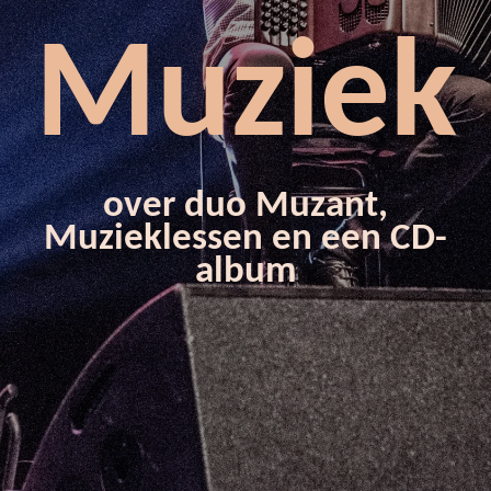
Muziek
over duo Muzant,
Muzieklessen en een CD-
album